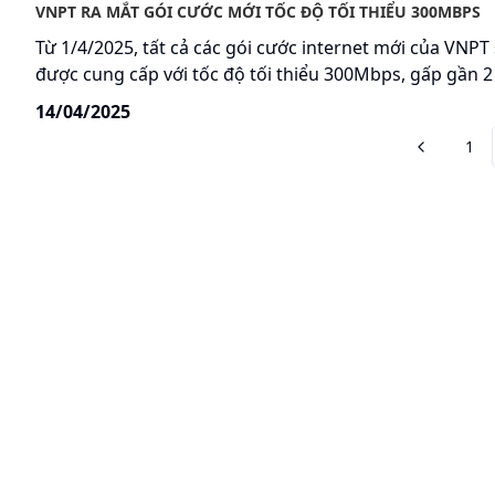
VNPT RA MẮT GÓI CƯỚC MỚI TỐC ĐỘ TỐI THIỂU 300MBPS
Từ 1/4/2025, tất cả các gói cước internet mới của VNPT
được cung cấp với tốc độ tối thiểu 300Mbps, gấp gần 2
so với tốc độ trung bình của internet Việt Nam hiện nay
14/04/2025
thiết lập dấu mốc tốc độ tối thiểu mới cao nhất trong c
1
nhà cung cấp hiện tại.
VNPT ĐỒNG NAI
61 Nguyễn Văn Trị, P.Trấn Biên, Thành phố Đồng Nai