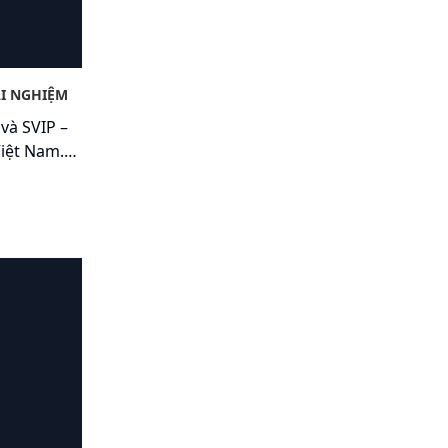
ẢI NGHIỆM
và SVIP –
iệt Nam.
 vượt tri
n mang đến
người dùng.