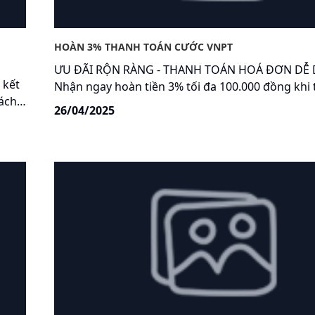
HOÀN 3% THANH TOÁN CƯỚC VNPT
ƯU ĐÃI RỘN RÀNG - THANH TOÁN HOÁ ĐƠN DỄ 
 kết
Nhận ngay hoàn tiền 3% tối đa 100.000 đồng khi
ách
cước VNPT trên My VNPT! Có My VNPT, Hóa đơn
26/04/2025
gói
chẳng còn là gánh nặng!
ểu
 (gói
rnet,