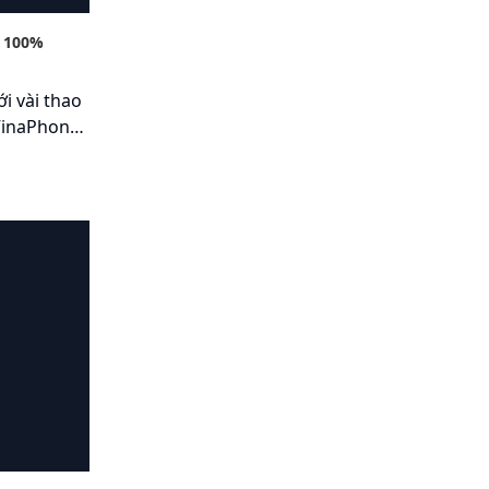
 100%
i vài thao
 VinaPhone