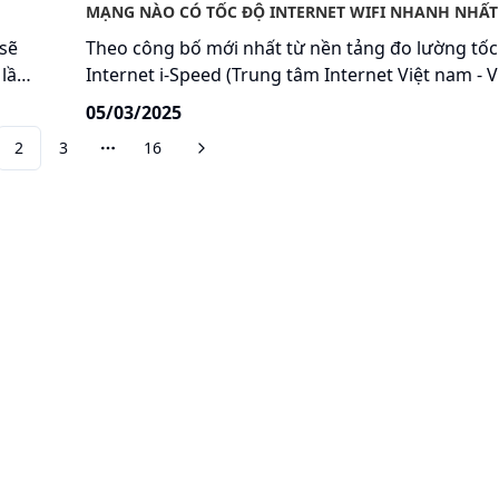
MẠNG NÀO CÓ TỐC ĐỘ INTERNET WIFI NHANH NHẤT
 sẽ
Theo công bố mới nhất từ nền tảng đo lường tốc
 lần
Internet i-Speed (Trung tâm Internet Việt nam - VNNIC),
,
VNPT là nhà mạng có tốc độ Internet nhanh nhấ
05/03/2025
ác
trong liên tục các tháng 12/2024 và tháng 1/2025,
2
3
16
trung bình cao hơn các nhà mạng khác gần 1,5 lầ
More pages
Hãy gọi tới 18001166 để được tư vấn hỗ trợ kịp t
Giấy phép số 155/GP-TTĐT cấp ngày 18/10/2012