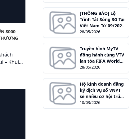
[THÔNG BÁO] Lộ
Trình Tắt Sóng 3G Tại
Việt Nam Từ 09/2028:
N 8000
Những Điều Khách
28/05/2026
 THƯƠNG
Hàng Cần Làm Ngay
Hôm Nay
Truyền hình MyTV
 khách
đồng hành cùng VTV
lan tỏa FIFA World
i – Khui
Cup 2026™ kết nối
28/05/2026
s.
tinh thần Việt Nam
Hộ kinh doanh đăng
ký dịch vụ số VNPT
sẽ nhiều cơ hội trúng
Ngựa Vàng 9999
10/03/2026