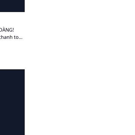
DÀNG!
 thanh toán
 VNPT