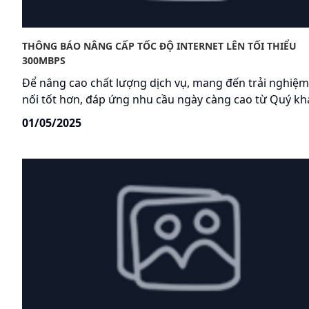
THÔNG BÁO NÂNG CẤP TỐC ĐỘ INTERNET LÊN TỐI THIỂU
300MBPS
Để nâng cao chất lượng dịch vụ, mang đến trải nghiệm
nối tốt hơn, đáp ứng nhu cầu ngày càng cao từ Quý kh
hàng, từ ngày 1/5/2025, VNPT sẽ nâng cấp toàn bộ các 
01/05/2025
cước Internet (trước ngày 31/3/2025) lên tốc độ tối thi
300Mbps, với mức giá ưu đãi chỉ từ 165.000 VNĐ/tháng
Internet đơn lẻ) và 185.000 VNĐ/tháng (gói combo Inte
Truyền hình)