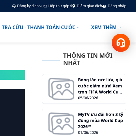
Đăng ký dịch vụ
Hộp thư góp ý
Điểm giao dịch
Đăng nhập
TRA CỨU - THANH TOÁN CƯỚC
XEM THÊM
Hotline
18001166
THÔNG TIN MỚI
NHẤT
Bóng lăn rực lửa, giá
cước giảm nửa! Xem
trọn FIFA World Cup
2026 và săn quà cùng
05/06/2026
MyTV
MyTV ưu đãi hơn 3 tỷ
đồng mùa World Cup
2026™
01/06/2026