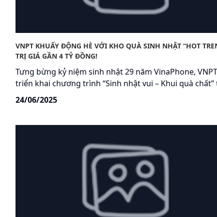
VNPT KHUẤY ĐỘNG HÈ VỚI KHO QUÀ SINH NHẬT “HOT TRE
TRỊ GIÁ GẦN 4 TỶ ĐỒNG!
Tưng bừng kỷ niệm sinh nhật 29 năm VinaPhone, VNP
triển khai chương trình “Sinh nhật vui – Khui quà chất”
26/6/2025 đến hết ngày 17/8/2025, tri ân gần 40 triệu 
24/06/2025
hàng di động và Internet bằng hàng ngàn phần quà c
nghệ hấp dẫn, tổng giá trị gần 4 tỷ đồng.