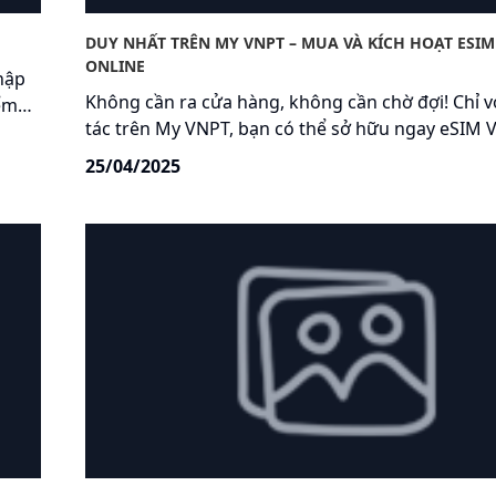
DUY NHẤT TRÊN MY VNPT – MUA VÀ KÍCH HOẠT ESIM
ONLINE
hập
Không cần ra cửa hàng, không cần chờ đợi! Chỉ vớ
iểm
tác trên My VNPT, bạn có thể sở hữu ngay eSIM
– nhanh chóng, tiện lợi, an toàn:
i
25/04/2025