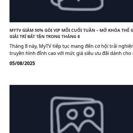
MYTV GIẢM 50% GÓI VIP MỖI CUỐI TUẦN – MỞ KHÓA THẾ G
GIẢI TRÍ BẤT TẬN TRONG THÁNG 8
Tháng 8 này, MyTV tiếp tục mang đến cơ hội trải nghi
truyền hình đỉnh cao với mức giá siêu ưu đãi dành cho
khách hàng – không phân biệt nhà mạng. Chỉ với
05/08/2025
29.500đ/tháng, người dùng có thể sở hữu gói cước VIP
MyTV nếu đăng ký vào Thứ Sáu hoặc Thứ Bảy hàng tuầ
hưởng trọn mọi đặc quyền giải trí đẳng cấp dành riên
mùa hè này.