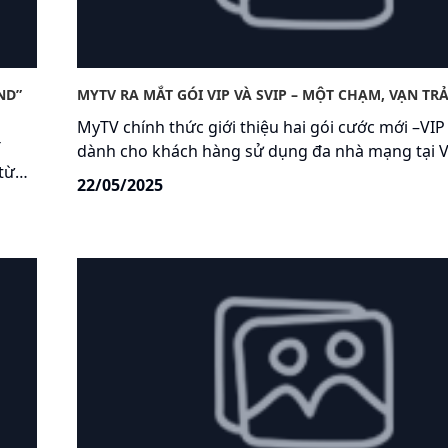
ND”
MYTV RA MẮT GÓI VIP VÀ SVIP – MỘT CHẠM, VẠN TR
MyTV chính thức giới thiệu hai gói cước mới –VIP 
T
dành cho khách hàng sử dụng đa nhà mạng tại V
 từ
Với kho nội dung phong phú, chất lượng hình ảnh
22/05/2025
khách
cùng mức giá hấp dẫn, hai gói cước mới hứa hẹ
ông
trải nghiệm giải trí đỉnh cao cho mọi đối tượng 