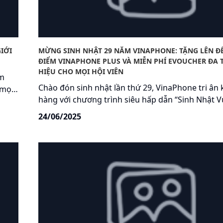
IỚI
MỪNG SINH NHẬT 29 NĂM VINAPHONE: TẶNG LÊN ĐẾ
ĐIỂM VINAPHONE PLUS VÀ MIỄN PHÍ EVOUCHER ĐA
HIỆU CHO MỌI HỘI VIÊN
ệm
Chào đón sinh nhật lần thứ 29, VinaPhone tri ân
 mọi
hàng với chương trình siêu hấp dẫn “Sinh Nhật Vu
Quà Chất” dành riêng cho hội viên VinaPhone Plu
 của
24/06/2025
n,
g cho