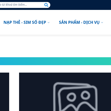
NẠP THẺ - SIM SỐ ĐẸP
SẢN PHẨM - DỊCH VỤ