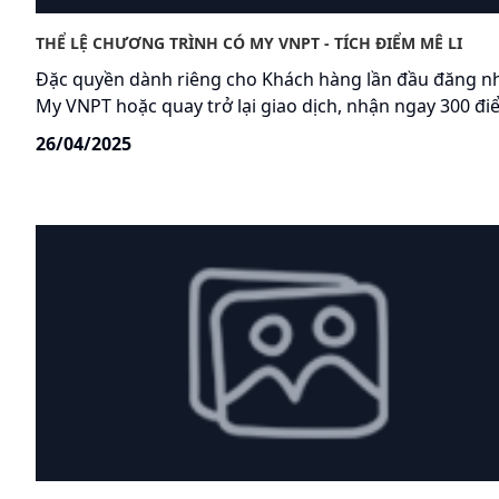
THỂ LỆ CHƯƠNG TRÌNH CÓ MY VNPT - TÍCH ĐIỂM MÊ LI
Đặc quyền dành riêng cho Khách hàng lần đầu đăng n
My VNPT hoặc quay trở lại giao dịch, nhận ngay 300 đ
VinaPhone Plus! Đổi data xài thả ga, phút gọi bao la,
26/04/2025
voucher mê ly – Quà gì cũng có! Mở My VNPT ngay – Đổ
quà liền tay!