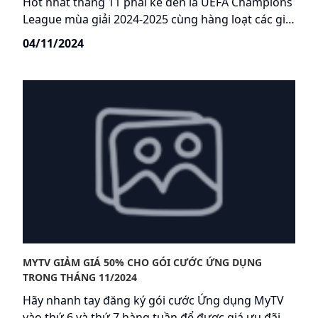
Hot nhất tháng 11 phải kể đến là UEFA Champions
League mùa giải 2024-2025 cùng hàng loạt các giải
đấu cấp Câu lạc bộ do UEFA tổ chức bao gồm:
04/11/2024
UEFA Europa League, UEFA Conference League.
MYTV GIẢM GIÁ 50% CHO GÓI CƯỚC ỨNG DỤNG
TRONG THÁNG 11/2024
Hãy nhanh tay đăng ký gói cước Ứng dụng MyTV
vào thứ 6 và thứ 7 hàng tuần để được giá ưu đãi