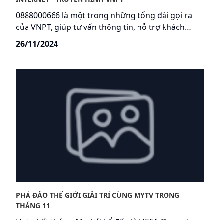
0888000666 là một trong những tổng đài gọi ra
của VNPT, giúp tư vấn thông tin, hỗ trợ khách
hàng gia hạn các gói cước Internet - Truyền hình.
26/11/2024
Sau khi nhận cuộc gọi từ tổng đài, khách hàng có
thể dễ dàng kiểm tra thông tin gói cước, giá cước
đang sử dụng, nhận tư vấn các gói cước theo nhu
cầu. Khách hàng cũng sẽ được tổng đài viên hỗ trợ
gia hạn gói cước, chọn lựa chu kỳ và nhận các ưu
đãi hiện hành mà không cần phải ra Điểm giao
dịch.
PHÁ ĐẢO THẾ GIỚI GIẢI TRÍ CÙNG MYTV TRONG
THÁNG 11