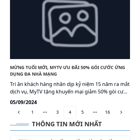
MỪNG TUỐI MỚI, MYTV ƯU ĐÃI 50% GÓI CƯỚC ỨNG
DỤNG ĐA NHÀ MẠNG
Tri ân khách hàng nhân dịp kỷ niệm 15 năm ra mắt
dịch vụ, MyTV tặng khuyến mại giảm 50% gói cước
đa nhà mạng. Ưu đãi siêu hấp dẫn cùng cơ hội
05/09/2024
thưởng thức các sự kiện thể thao và phim ảnh đặc
1
3
4
5
16
sắc duy nhất chỉ có trong dịp sinh nhật lần này.
More pages
More pages
Tham gia ngay!
THÔNG TIN MỚI NHẤT