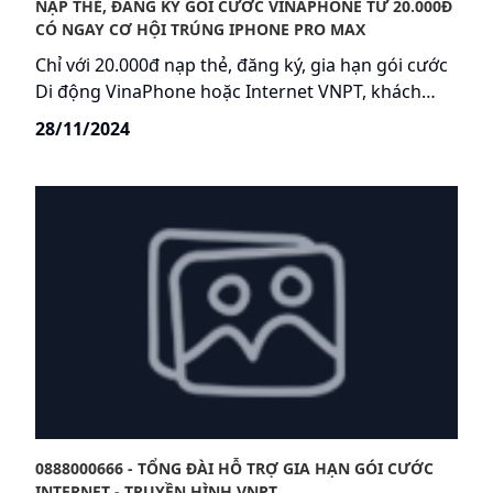
NẠP THẺ, ĐĂNG KÝ GÓI CƯỚC VINAPHONE TỪ 20.000Đ
CÓ NGAY CƠ HỘI TRÚNG IPHONE PRO MAX
Chỉ với 20.000đ nạp thẻ, đăng ký, gia hạn gói cước
Di động VinaPhone hoặc Internet VNPT, khách
hàng sẽ có ngay cơ hội trúng iPhone 16 Pro Max,
28/11/2024
iPhone 16 cùng hàng ngàn quà tặng giá trị trong
siêu khuyến mại mùa Tết của nhà mạng.
0888000666 - TỔNG ĐÀI HỖ TRỢ GIA HẠN GÓI CƯỚC
INTERNET - TRUYỀN HÌNH VNPT