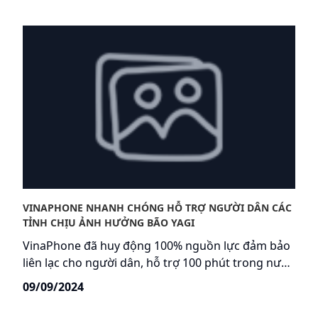
VINAPHONE NHANH CHÓNG HỖ TRỢ NGƯỜI DÂN CÁC
TỈNH CHỊU ẢNH HƯỞNG BÃO YAGI
VinaPhone đã huy động 100% nguồn lực đảm bảo
liên lạc cho người dân, hỗ trợ 100 phút trong nước
(nội/ngoại mạng) và 15Gb Data trong vòng 3 ngày,
09/09/2024
miễn cước internet, truyền hình cho khách hàng
trong vùng bị ảnh hưởng của bão Yagi. Trước đó,