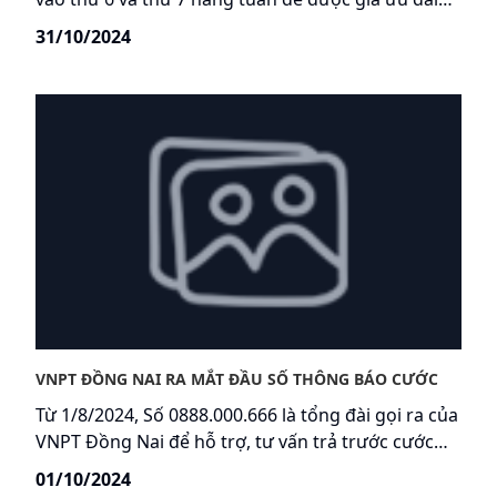
chỉ từ 32.500đ/tháng. Thế giới thể thao sôi động và
31/10/2024
phim ảnh giải trí mới nhất chờ đón bạn trong
tháng 11 này. Đừng bỏ lỡ cơ hội có hạn!
VNPT ĐỒNG NAI RA MẮT ĐẦU SỐ THÔNG BÁO CƯỚC
Từ 1/8/2024, Số 0888.000.666 là tổng đài gọi ra của
VNPT Đồng Nai để hỗ trợ, tư vấn trả trước cước
dịch vụ Internet, MyTV...
01/10/2024