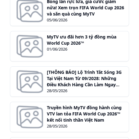
Bóng lăn rực lửa, giá cước giảm
nửa! Xem trọn FIFA World Cup 2026
và săn quà cùng MyTV
05/06/2026
MyTV ưu đãi hơn 3 tỷ đồng mùa
World Cup 2026™
01/06/2026
[THÔNG BÁO] Lộ Trình Tắt Sóng 3G
Tại Việt Nam Từ 09/2028: Những
Điều Khách Hàng Cần Làm Ngay
Hôm Nay
28/05/2026
Truyền hình MyTV đồng hành cùng
VTV lan tỏa FIFA World Cup 2026™
kết nối tinh thần Việt Nam
28/05/2026