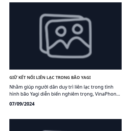
ngay trong ngày 7/9, khi bão Yagi đang hoành
hành ở đất liền Việt Nam gây mất điện và ảnh
hưởng hạ tầng viễn thông trên diện rộng,
VinaPhone đã chia sẻ sóng di động cho các mạng
khác để đồng hành cùng người dân vượt qua siêu
bão.
GIỮ KẾT NỐI LIÊN LẠC TRONG BÃO YAGI
Nhằm giúp người dân duy trì liên lạc trong tình
hình bão Yagi diễn biến nghiêm trọng, VinaPhone
chia sẻ mạng lưới cùng các nhà mạng. Thuê bao
07/09/2024
các nhà mạng có thể sử dụng sóng VinaPhone và
ngược lại.