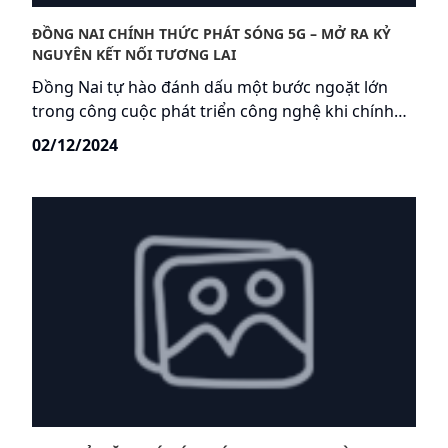
ĐỒNG NAI CHÍNH THỨC PHÁT SÓNG 5G – MỞ RA KỶ
NGUYÊN KẾT NỐI TƯƠNG LAI
Đồng Nai tự hào đánh dấu một bước ngoặt lớn
trong công cuộc phát triển công nghệ khi chính
thức triển khai mạng 5G siêu tốc trên toàn địa bàn
02/12/2024
tỉnh! Đây là cột mốc quan trọng, khẳng định nỗ lực
đưa công nghệ hiện đại đến gần hơn với cuộc
sống người dân, mở ra hàng loạt cơ hội mới cho
phát triển kinh tế, giáo dục, giải trí và giao tiếp.