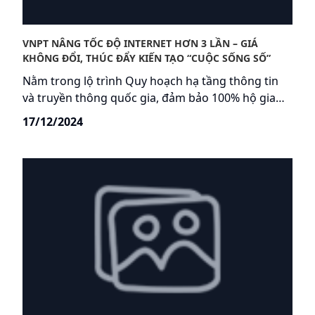
VNPT NÂNG TỐC ĐỘ INTERNET HƠN 3 LẦN – GIÁ
KHÔNG ĐỔI, THÚC ĐẨY KIẾN TẠO “CUỘC SỐNG SỐ”
Nằm trong lộ trình Quy hoạch hạ tầng thông tin
và truyền thông quốc gia, đảm bảo 100% hộ gia
đình trên toàn quốc được tiếp cận Internet cáp
17/12/2024
quang vào năm 2025, VNPT sẽ thực hiện nâng tốc
độ Internet lên hơn 3 lần, giá không đổi từ tháng
12/2024. Cùng với việc tiên phong triển khai siêu
công nghệ XGSPON với tốc độ tối đa đạt mốc
10Gbps, VNPT khẳng định vị thế của nhà mạng lớn
nhất Việt Nam, tạo đà thúc đẩy kiến tạo cuộc sống
số, xã hội số ngày một nhanh mạnh hơn.