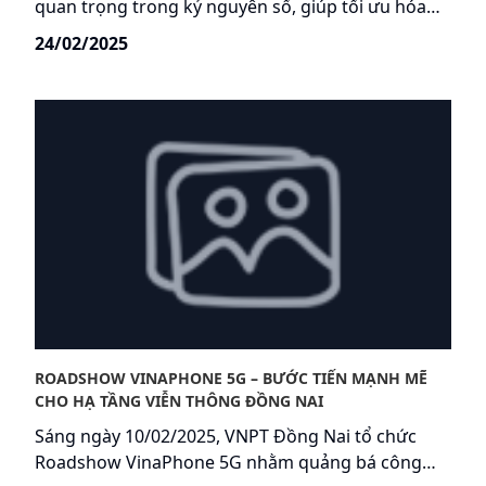
quan trọng trong kỷ nguyên số, giúp tối ưu hóa
năng lượng và bảo vệ môi trường. VNPT IDC, với
24/02/2025
chiến lược phát triển bền vững và công nghệ tiên
tiến, đang dẫn đầu xu hướng này tại Việt Nam.
ROADSHOW VINAPHONE 5G – BƯỚC TIẾN MẠNH MẼ
CHO HẠ TẦNG VIỄN THÔNG ĐỒNG NAI
Sáng ngày 10/02/2025, VNPT Đồng Nai tổ chức
Roadshow VinaPhone 5G nhằm quảng bá công