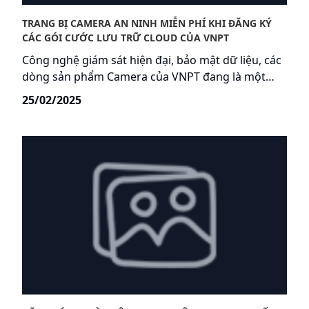
TRANG BỊ CAMERA AN NINH MIỄN PHÍ KHI ĐĂNG KÝ
CÁC GÓI CƯỚC LƯU TRỮ CLOUD CỦA VNPT
Công nghệ giám sát hiện đại, bảo mật dữ liệu, các
dòng sản phẩm Camera của VNPT đang là một
trong những lựa chọn an ninh hàng đầu dành cho
25/02/2025
hộ gia đình. Cùng các gói cước lưu trữ Cloud
thuận tiện vừa ra mắt, nhà mạng ưu đãi trang bị
miễn phí Camera thế hệ mới dành cho tất cả
khách hàng đang sử dụng Internet VNPT.