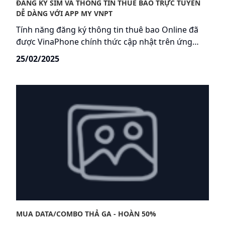
ĐĂNG KÝ SIM VÀ THÔNG TIN THUÊ BAO TRỰC TUYẾN
DỄ DÀNG VỚI APP MY VNPT
Tính năng đăng ký thông tin thuê bao Online đã
được VinaPhone chính thức cập nhật trên ứng
dụng My VNPT (https://my.vnpt.com.vn/app ), giúp
25/02/2025
khách hàng chủ động thực hiện kích hoạt SIM và
tiến hành eKYC mọi lúc, mọi nơi, không cần tới các
Điểm giao dịch như trước đây.
MUA DATA/COMBO THẢ GA - HOÀN 50%