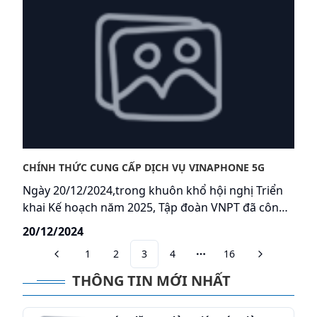
mang đến tiêu chuẩn kết nối Internet mới cho mọi
người dùng.
CHÍNH THỨC CUNG CẤP DỊCH VỤ VINAPHONE 5G
Ngày 20/12/2024,trong khuôn khổ hội nghị Triển
khai Kế hoạch năm 2025, Tập đoàn VNPT đã công
bố chính thức cung cấp dịch vụ VinaPhone 5G siêu
20/12/2024
tốc độ, siêu trải nghiệm. Hoạt động trên băng tần
1
2
3
4
16
ưu việt 3.700 – 3.800 MHz với lợi thế băng thông
More pages
lớn, độ trễ cực thấp, VinaPhone 5G mang đến tốc
THÔNG TIN MỚI NHẤT
độ internet nhanh nhất Việt nam, tốc độ thương
mại thực tế có thể lên đến 1,5 Gbps, gấp 10-20 lần