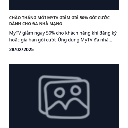
CHÀO THÁNG MỚI MYTV GIẢM GIÁ 50% GÓI CƯỚC
DÀNH CHO ĐA NHÀ MẠNG
MyTV giảm ngay 50% cho khách hàng khi đăng ký
hoặc gia hạn gói cước Ứng dụng MyTV đa nhà
mạng, với giá chỉ từ 32.500đ/tháng. Đừng bỏ lỡ ưu
28/02/2025
đãi tốt và cơ hội thưởng thức đại tiệc thể thao và
giải trí hấp dẫn nhất trên MyTV tháng 3 này.