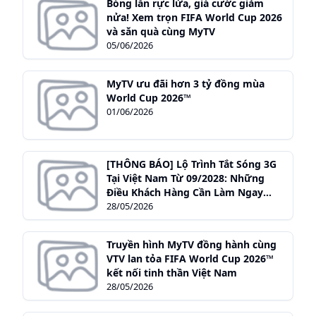
Bóng lăn rực lửa, giá cước giảm
4G.
nửa! Xem trọn FIFA World Cup 2026
và săn quà cùng MyTV
05/06/2026
MyTV ưu đãi hơn 3 tỷ đồng mùa
World Cup 2026™
01/06/2026
[THÔNG BÁO] Lộ Trình Tắt Sóng 3G
Tại Việt Nam Từ 09/2028: Những
Điều Khách Hàng Cần Làm Ngay
Hôm Nay
28/05/2026
Truyền hình MyTV đồng hành cùng
VTV lan tỏa FIFA World Cup 2026™
kết nối tinh thần Việt Nam
28/05/2026