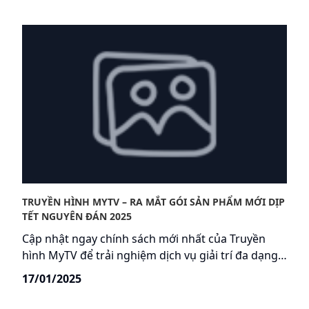
Theo ghi nhận từ các cơ quan chức năng, tình hình
tội phạm trộm cắp xe mô tô đang diễn biến hết
sức phức tạp, với phương thức hoạt động ngày
càng tinh vi, liều lĩnh và có tổ chức.
TRUYỀN HÌNH MYTV – RA MẮT GÓI SẢN PHẨM MỚI DỊP
TẾT NGUYÊN ĐÁN 2025
Cập nhật ngay chính sách mới nhất của Truyền
hình MyTV để trải nghiệm dịch vụ giải trí đa dạng,
đỉnh cao với nhiều chương trình độc quyền, chỉ
17/01/2025
dành riêng cho khách hàng sử dụng mạng
internet VNPT.