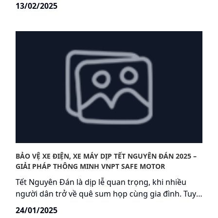
nghệ mạng 5G siêu tốc độ đến đông đảo khách
13/02/2025
hàng trên địa bàn. Sự kiện không chỉ khẳng định
vai trò tiên phong của VinaPhone trong lĩnh vực
viễn thông mà còn mang đến cơ hội để người dân
Đồng Nai trực tiếp trải nghiệm 5G với tốc độ vượt
trội, độ trễ cực thấp.
BẢO VỆ XE ĐIỆN, XE MÁY DỊP TẾT NGUYÊN ĐÁN 2025 –
GIẢI PHÁP THÔNG MINH VNPT SAFE MOTOR
Tết Nguyên Đán là dịp lễ quan trọng, khi nhiều
người dân trở về quê sum họp cùng gia đình. Tuy
nhiên, đây cũng là thời điểm tội phạm trộm cắp,
24/01/2025
đặc biệt là trộm xe máy, hoạt động mạnh mẽ hơn.