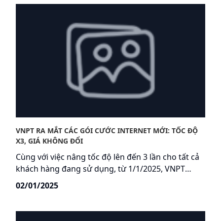
VNPT RA MẮT CÁC GÓI CƯỚC INTERNET MỚI: TỐC ĐỘ
X3, GIÁ KHÔNG ĐỔI
Cùng với việc nâng tốc độ lên đến 3 lần cho tất cả
khách hàng đang sử dụng, từ 1/1/2025, VNPT
chính thức ra mắt các gói cước mới với tốc độ tối
02/01/2025
thiểu từ 200Mbps, đa dạng lựa chọn tích hợp
truyền hình, di động, công nghệ mở rộng vùng
phủ Wifi Mesh, AI Camera an ninh thông minh,