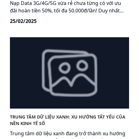
Nạp Data 3G/4G/5G vừa rẻ chưa từng có với ưu
đãi hoàn tiền 50%, tối đa 50.000đ/lần! Duy nhất
trên ứng dụng My VNPT. Chạm nhẹ vài giây, data
25/02/2025
đầy tay, tiền về túi ngay. Ưu đãi độc quyền, nhanh
tay kẻo lỡ!
TRUNG TÂM DỮ LIỆU XANH: XU HƯỚNG TẤT YẾU CỦA
NỀN KINH TẾ SỐ
Trung tâm dữ liệu xanh đang trở thành xu hướng