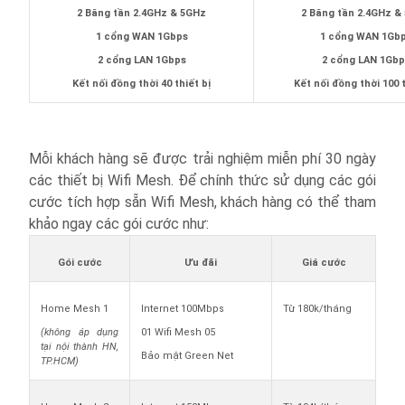
2 Băng tần 2.4GHz & 5GHz
2 Băng tần 2.4GHz &
1 cổng WAN 1Gbps
1 cổng WAN 1Gb
2 cổng LAN 1Gbps
2 cổng LAN 1Gbp
Kết nối đồng thời 40 thiết bị
Kết nối đồng thời 100 t
Mỗi khách hàng sẽ được trải nghiệm miễn phí 30 ngày
các thiết bị Wifi Mesh. Để chính thức sử dụng các gói
cước tích hợp sẵn Wifi Mesh, khách hàng có thể tham
khảo ngay các gói cước như:
Gói cước
Ưu đãi
Giá cước
Home Mesh 1
Internet 100Mbps
Từ 180k/tháng
(không áp dụng
01 Wifi Mesh 05
tại nội thành HN,
Bảo mật Green Net
TP.HCM)