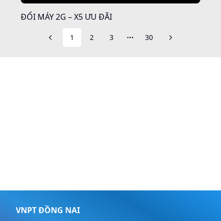
ĐỔI MÁY 2G – X5 ƯU ĐÃI
1
2
3
30
More pages
VNPT ĐỒNG NAI