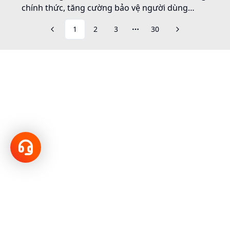
chính thức, tăng cường bảo vệ người dùng
trước vấn nạn lừa đảo qua điện thoại
1
2
3
30
More pages
Hotline
18001166
VNPT ĐỒNG NAI
61 Nguyễn Văn Trị, P.Trấn Biên, Thành phố Đồng