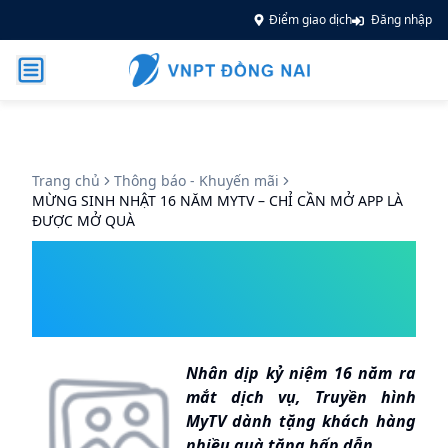
Điểm giao dịch
Đăng nhập
Trang chủ
Thông báo - Khuyến mãi
MỪNG SINH NHẬT 16 NĂM MYTV – CHỈ CẦN MỞ APP LÀ
ĐƯỢC MỞ QUÀ
MỪNG SINH NHẬT 16 NĂM
MYTV – CHỈ CẦN MỞ APP LÀ
ĐƯỢC MỞ QUÀ
Nhân dịp kỷ niệm 16 năm ra
mắt dịch vụ, Truyền hình
MyTV dành tặng khách hàng
nhiều quà tặng hấp dẫn.