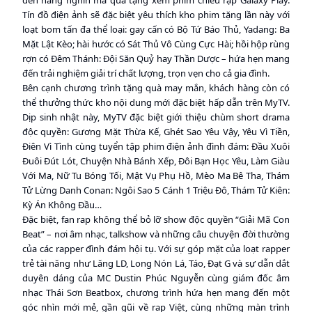
Tín đồ điện ảnh sẽ đặc biệt yêu thích kho phim tặng lần này với
loạt bom tấn đa thể loại: gay cấn có Bộ Tứ Báo Thủ, Yadang: Ba
Mặt Lật Kèo; hài hước có Sát Thủ Vô Cùng Cực Hài; hồi hộp rùng
rợn có Đêm Thánh: Đội Săn Quỷ hay Thần Dược – hứa hẹn mang
đến trải nghiệm giải trí chất lượng, trọn vẹn cho cả gia đình.
Bên cạnh chương trình tặng quà may mắn, khách hàng còn có
thể thưởng thức kho nội dung mới đặc biệt hấp dẫn trên MyTV.
Dịp sinh nhật này, MyTV đặc biệt giới thiệu chùm short drama
độc quyền: Gương Mặt Thừa Kế, Ghét Sao Yêu Vậy, Yêu Vì Tiền,
Điên Vì Tình cùng tuyển tập phim điện ảnh đình đám: Đầu Xuôi
Đuôi Đút Lót, Chuyện Nhà Bánh Xếp, Đôi Bạn Học Yêu, Làm Giàu
Với Ma, Nữ Tu Bóng Tối, Mật Vụ Phụ Hồ, Mèo Ma Bê Tha, Thám
Tử Lừng Danh Conan: Ngôi Sao 5 Cánh 1 Triệu Đô, Thám Tử Kiên:
Kỳ Án Không Đầu…
Đặc biệt, fan rap không thể bỏ lỡ show độc quyền “Giải Mã Con
Beat” – nơi âm nhạc, talkshow và những câu chuyện đời thường
của các rapper đình đám hội tụ. Với sự góp mặt của loạt rapper
trẻ tài năng như Lăng LD, Long Nón Lá, Táo, Đạt G và sự dẫn dắt
duyên dáng của MC Dustin Phúc Nguyễn cùng giám đốc âm
nhạc Thái Sơn Beatbox, chương trình hứa hẹn mang đến một
góc nhìn mới mẻ, gần gũi về rap Việt, cùng những màn trình