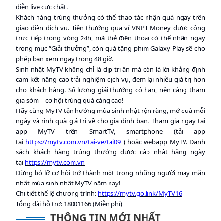
diễn live cực chất.
Khách hàng trúng thưởng có thể thao tác nhận quà ngay trên
giao diện dịch vụ. Tiền thưởng qua ví VNPT Money được cộng
trực tiếp trong vòng 24h, mã thẻ điện thoại có thể nhận ngay
trong mục “Giải thưởng”, còn quà tặng phim Galaxy Play sẽ cho
phép bạn xem ngay trong 48 giờ.
Sinh nhật MyTV không chỉ là dịp tri ân mà còn là lời khẳng định
cam kết nâng cao trải nghiệm dịch vụ, đem lại nhiều giá trị hơn
cho khách hàng. Số lượng giải thưởng có hạn, nên càng tham
gia sớm – cơ hội trúng quà càng cao!
Hãy cùng MyTV tận hưởng mùa sinh nhật rộn ràng, mở quà mỗi
ngày và rinh quà giá trị về cho gia đình bạn. Tham gia ngay tại
app MyTV trên SmartTV, smartphone (tải app
tại
https://mytv.com.vn/tai-ve/tai09
) hoặc webapp MyTV. Danh
sách khách hàng trúng thưởng được cập nhật hằng ngày
tại
https://mytv.com.vn
Đừng bỏ lỡ cơ hội trở thành một trong những người may mắn
nhất mùa sinh nhật MyTV năm nay!
Chi tiết thể lệ chương trình:
https://mytv.go.link/MyTV16
Tổng đài hỗ trợ: 18001166 (Miễn phí)
THÔNG TIN MỚI NHẤT