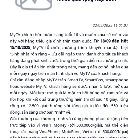
22/09/2025 11:01:07
MyTV chính thức bước sang tuổi 16 và muốn chia sẻ niềm vui
này với hàng triệu gia đình trên toàn quốc.
Từ 18/09 đến hết
15/10/2025
, MyTV tổ chức chương trình khuyến mại đặc biệt
“Sinh nhật rộn ràng – Ưu đãi ngập tràn” dành cho tất cả khách
hàng đang phát sinh cước trong thời gian diễn ra chương trình.
Đây là dịp tri ân lớn nhất trong năm, mang đến cơ hội nhận quà
mỗi ngày ngay trên màn hình dịch vụ MyTV của khách hàng.
Chỉ cần đăng nhập MyTV trên SmartTV, SmartBox, smartphone
hoặc website MyTV, khách hàng sẽ được nhận 5 lượt mở quà
mỗi ngày. Mỗi lượt mở quà là một cơ hội bùng nổ cảm xúc và
hồi hộp khi kết quả trúng thưởng hiển thị chỉ sau 10 giây. Tổng
cộng có 12.500 giải thưởng với tổng giá trị lên đến 550 triệu
đồng, sẵn sàng chờ bạn “rinh” về.
Giải thưởng của chương trình vô cùng phong phú: từ cộng tiền
trực tiếp vào ví VNPT Money (tới 500.000đ/giải), mã thẻ điện
thoại các mạng VinaPhone, MobiFone, Viettel (tới 500.000đ/giải)
đến hàng nghìn mã quà tặng xem phim chiếu rạp Galaxy Play.