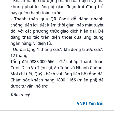
- Khách hàng chủ động thanh toán dịch vụ mà
không phải lo lắng bị gián đoạn khi đóng trễ
hay quên thanh toán cước.
- Thanh toán qua QR Code dễ dàng nhanh
chóng, tiện lợi, tiết kiệm thời gian, bảo mật tuyệt
đối với các phương thức giao dịch hiện đại. Dễ
dàng thao tác trên điện thoại qua ứng dụng
ngân hàng, ví điện tử.
- Ưu đãi tặng 1 tháng cước khi đóng trước cước
12 tháng.
Tổng đài 0888.000.666 - Giải pháp Thanh Toán
Cước Dịch Vụ Tiện Lợi, An Toàn và Nhanh Chóng
Mọi chi tiết, Quý khách vui lòng liên hệ tổng đài
Chăm sóc khách hàng 1800 1166 (miễn phí) để
được tư vấn, hỗ trợ.
Trân trọng!
VNPT Yên Bái