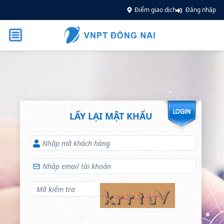
Điểm giao dịch
Đăng nhập
LẤY LẠI MẬT KHẨU